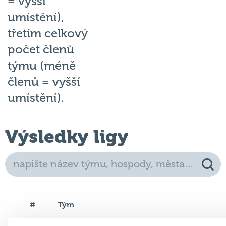
= vyšší
umístění),
třetím celkový
počet členů
týmu (méně
členů = vyšší
umístění).
Výsledky ligy
#
Tým