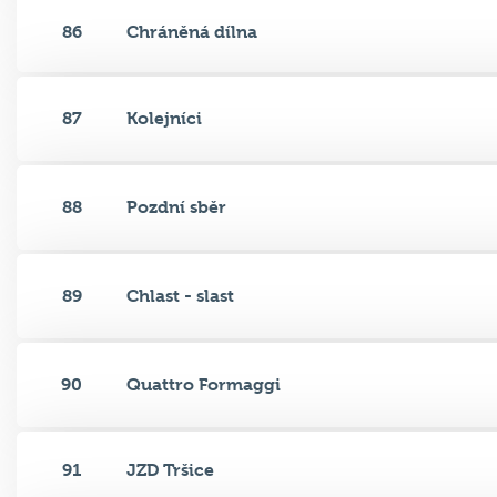
86
Chráněná dílna
87
Kolejníci
88
Pozdní sběr
89
Chlast - slast
90
Quattro Formaggi
91
JZD Tršice