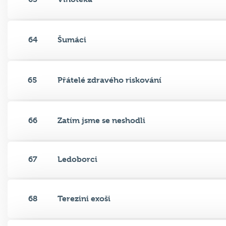
64
Šumáci
65
Přátelé zdravého riskování
66
Zatím jsme se neshodli
67
Ledoborci
68
Terezini exoši