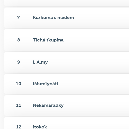
7
Kurkuma s medem
8
Tichá skupina
9
L.A.my
10
iMumlynáti
11
Nekamarádky
12
Itokok