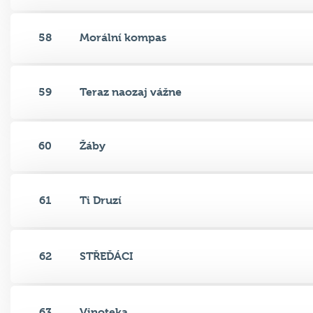
58
Morální kompas
59
Teraz naozaj vážne
60
Žáby
61
Ti Druzí
62
STŘEĎÁCI
63
Vinoteka