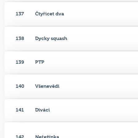
137
Čtyřicet dva
138
Dycky squash
139
PTP
140
Všenevědi
141
Diváci
142
Neřežínka