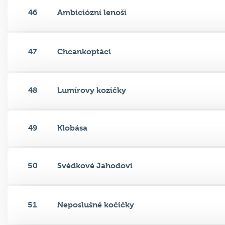
46
Ambiciózní lenoši
47
Chcankoptáci
48
Lumírovy kozičky
49
Klobása
50
Svědkové Jahodovi
51
Neposlušné kočičky