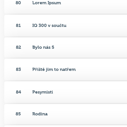
80
Lorem Ipsum
81
IQ 300 v součtu
82
Bylo nás 5
83
Příště jim to natřem
84
Pesymisti
85
Rodina