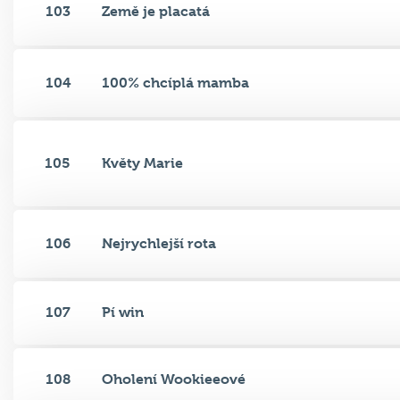
103
Země je placatá
104
100% chcíplá mamba
105
Květy Marie
106
Nejrychlejší rota
107
Pí win
108
Oholení Wookieeové