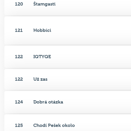
120
Štamgasti
121
Hobbíci
122
IQTYQE
122
Už zas
124
Dobrá otázka
125
Chodí Pešek okolo