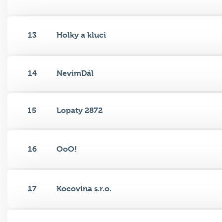
13
Holky a kluci
14
NevimDál
15
Lopaty 2872
16
OoO!
17
Kocovina s.r.o.