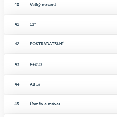
40
Velký mrzení
41
11°
42
POSTRADATELNÍ
43
Řepíci
44
All In
45
Úsměv a mávat