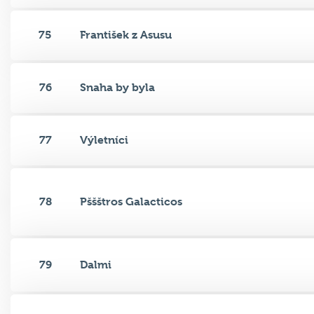
75
František z Asusu
76
Snaha by byla
77
Výletníci
78
Pššštros Galacticos
79
Dalmi