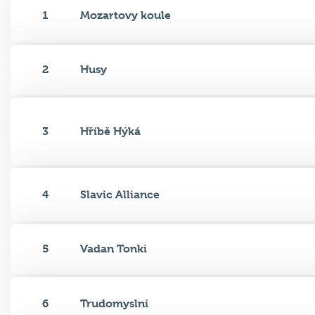
1
Mozartovy koule
2
Husy
3
Hříbě Hýká
4
Slavic Alliance
5
Vadan Tonki
6
Trudomyslní