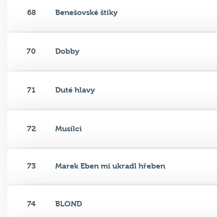
68
Benešovské štiky
70
Dobby
71
Duté hlavy
72
Musílci
73
Marek Eben mi ukradl hřeben
74
BLOND