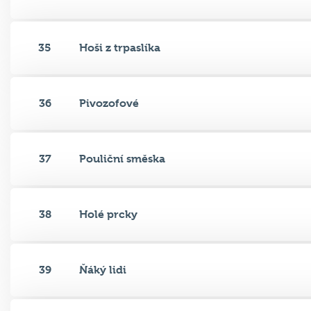
35
Hoši z trpaslíka
36
Pivozofové
37
Pouliční směska
38
Holé prcky
39
Ňáký lidi