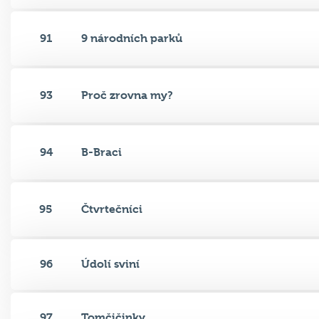
91
9 národních parků
93
Proč zrovna my?
94
B-Braci
95
Čtvrtečníci
96
Údolí sviní
97
Tomčičinky