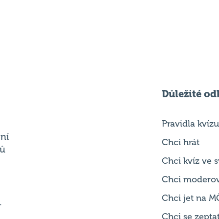
Důležité od
Pravidla kvízu
ní
Chci hrát
ků
Chci kvíz ve
Chci modero
Chci jet na M
.
Chci se zepta