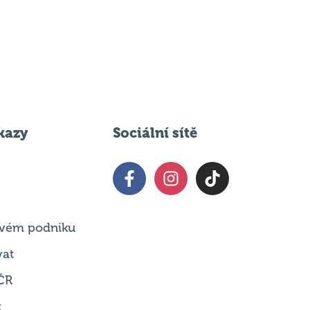
kazy
Sociální sítě
 svém podniku
vat
ČR
t