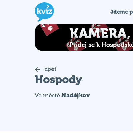
Jdeme p
zpět
Hospody
Ve městě
Nadějkov