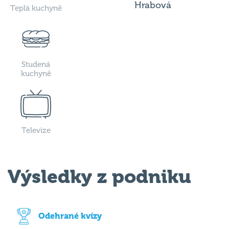
Hrabová
Teplá kuchyně
Studená
kuchyně
Televize
Výsledky z podniku
Odehrané kvízy