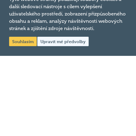
Pravidla kvízu
další sledovací nástroje s cílem vylepšení
Hospodský
Chci hrát
uživatelského prostředí, zobrazení přizpůsobeného
kvíz
je týmová
obsahu a reklam, analýzy návštěvnosti webových
Chci kvíz ve svém podniku
vědomostní
stránek a zjištění zdroje návštěvnosti.
soutěž
Chci moderovat
probíhající v
Souhlasím
Upravit mé předvolby
Chci jet na MČR
desítkách
podniků po celé
Chci se zeptat
republice každý
týden.
© 2026
Hospodský kvíz
s.r.o. je
provozovatelem
Hospodského
kvízu
. Všechna