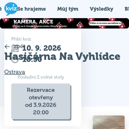
é
Kde hrajeme
Můj tým
Výsledky
B
Příští kvíz
zpět
10. 9. 2026
Hasičárna Na Vyhlídce
18:30
Ostrava
Poslední 2 volné stoly
Rezervace
otevřeny
od 3.9.2026
20:00