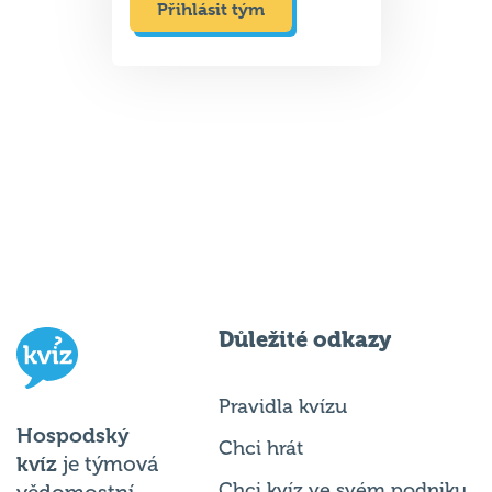
Přihlásit tým
Důležité odkazy
Pravidla kvízu
Hospodský
Chci hrát
kvíz
je týmová
Chci kvíz ve svém podniku