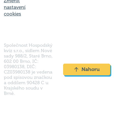
Změnit
nastavení
cookies
Společnost Hospodský
kvíz s.r.o., sídlem Nové
sady 988/2, Staré Brno,
602 00 Brno, IČ:
03980138, DIČ:
Nahoru
CZ03980138 je vedena
pod spisovou značkou
a oddílem 90428 C u
Krajského soudu v
Brně.