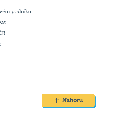
 svém podniku
vat
ČR
t
Nahoru