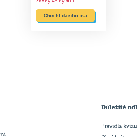
Žádný volný stůl
Chci hlídacího psa
Důležité od
Pravidla kvízu
ní