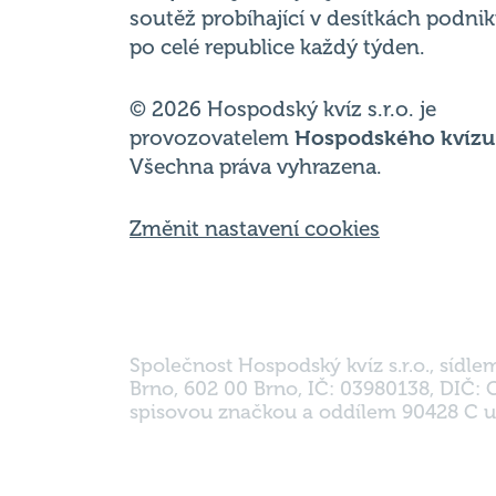
soutěž probíhající v desítkách podni
po celé republice každý týden.
© 2026 Hospodský kvíz s.r.o. je
provozovatelem
Hospodského kvízu
Všechna práva vyhrazena.
Změnit nastavení cookies
Společnost Hospodský kvíz s.r.o., sídle
Brno, 602 00 Brno, IČ: 03980138, DIČ:
spisovou značkou a oddílem 90428 C u