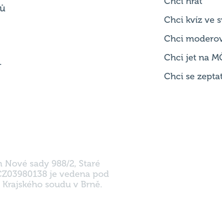
Chci hrát
ků
Chci kvíz ve
Chci modero
Chci jet na M
.
Chci se zepta
m Nové sady 988/2, Staré
 CZ03980138 je vedena pod
 Krajského soudu v Brně.