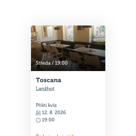
Středa / 19:00
Toscana
Lanžhot
Příští kvíz
12. 8. 2026
19:00