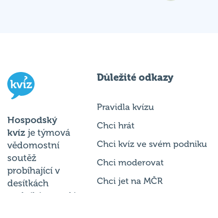
Důležité odkazy
Pravidla kvízu
Hospodský
Chci hrát
kvíz
je týmová
Chci kvíz ve svém podniku
vědomostní
soutěž
Chci moderovat
probíhající v
Chci jet na MČR
desítkách
podniků po celé
Chci se zeptat
republice každý