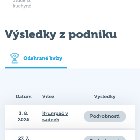
Studená
kuchyně
Výsledky z podniku
Odehrané kvízy
Datum
Vítěz
Výsledky
3. 8.
Krumpáč v
Podrobnosti
2026
zádech
27. 7.