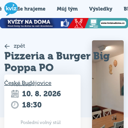
é
Kde hrajeme
Můj tým
Výsledky
B
zpět
Pizzeria a Burger Big
Poppa PO
České Budějovice
Příští kvíz
10. 8. 2026
18:30
Poslední volný stůl