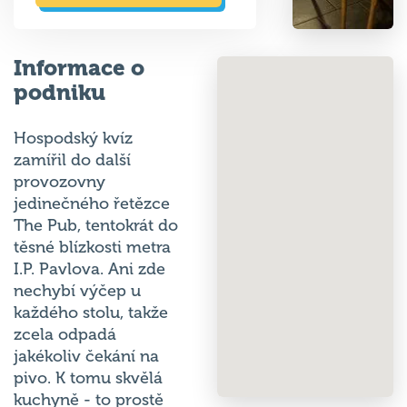
Informace o
podniku
Hospodský kvíz
zamířil do další
provozovny
jedinečného řetězce
The Pub, tentokrát do
těsné blízkosti metra
I.P. Pavlova. Ani zde
nechybí výčep u
každého stolu, takže
zcela odpadá
jakékoliv čekání na
pivo. K tomu skvělá
kuchyně - to prostě