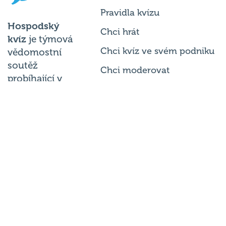
Pravidla kvízu
Hospodský
Chci hrát
kvíz
je týmová
Chci kvíz ve svém podniku
vědomostní
soutěž
Chci moderovat
probíhající v
Chci jet na MČR
desítkách
podniků po celé
Chci se zeptat
republice každý
týden.
© 2026
Hospodský kvíz
s.r.o. je
provozovatelem
Hospodského
kvízu
. Všechna