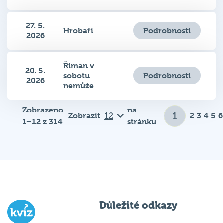
27. 5.
Podrobnosti
Hrobaři
2026
Říman v
20. 5.
Podrobnosti
sobotu
2026
nemůže
Zobrazeno
na
Zobrazit
2
3
4
5
6
1–12 z 314
stránku
Důležité odkazy