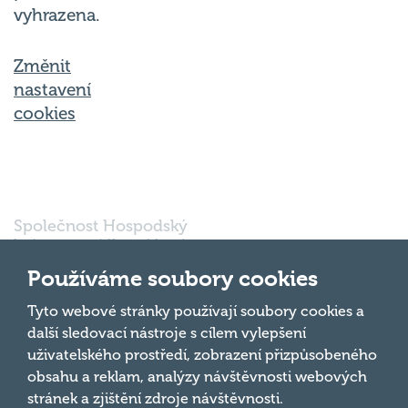
vyhrazena.
Změnit
nastavení
cookies
Společnost Hospodský
kvíz s.r.o., sídlem Nové
sady 988/2, Staré Brno,
Používáme soubory cookies
602 00 Brno, IČ:
03980138, DIČ:
Nahoru
Tyto webové stránky používají soubory cookies a
CZ03980138 je vedena
další sledovací nástroje s cílem vylepšení
pod spisovou značkou
uživatelského prostředí, zobrazení přizpůsobeného
a oddílem 90428 C u
obsahu a reklam, analýzy návštěvnosti webových
Krajského soudu v
Brně.
stránek a zjištění zdroje návštěvnosti.