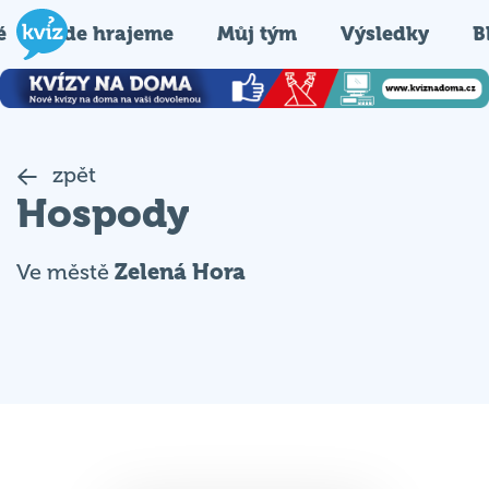
é
Kde hrajeme
Můj tým
Výsledky
B
zpět
Hospody
Ve městě
Zelená Hora