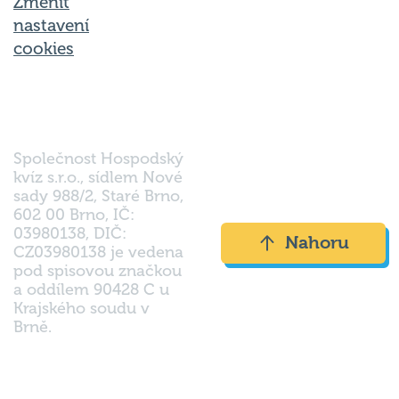
Změnit
nastavení
cookies
Společnost Hospodský
kvíz s.r.o., sídlem Nové
sady 988/2, Staré Brno,
602 00 Brno, IČ:
03980138, DIČ:
Nahoru
CZ03980138 je vedena
pod spisovou značkou
a oddílem 90428 C u
Krajského soudu v
Brně.