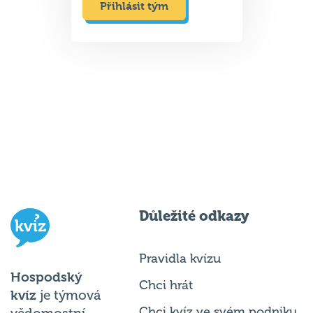
Přihlásit tým
Důležité odkazy
Pravidla kvízu
Hospodský
Chci hrát
kvíz
je týmová
Chci kvíz ve svém podniku