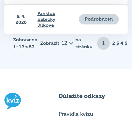
Fanklub
9. 4.
Podrobnosti
babičky
2026
Jílkové
Zobrazeno
na
Zobrazit
2
3
4
5
1–12 z 53
stránku
Důležité odkazy
Pravidla kvízu
Hospodský
Chci hrát
kvíz
je týmová