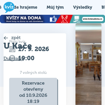
é
Kde hrajeme
Můj tým
Výsledky
B
zpět
Příští kvíz
U Kače
17. 9. 2026
19:00
Dubňany
7 volných stolů
Rezervace
otevřeny
od 10.9.2026
18:19