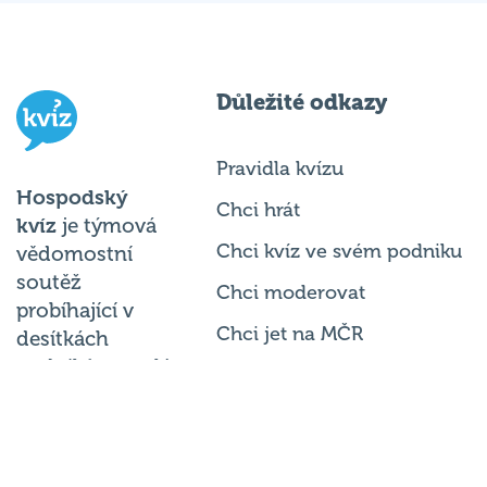
Důležité odkazy
Pravidla kvízu
Hospodský
Chci hrát
kvíz
je týmová
Chci kvíz ve svém podniku
vědomostní
soutěž
Chci moderovat
probíhající v
Chci jet na MČR
desítkách
podniků po celé
Chci se zeptat
republice každý
týden.
© 2026