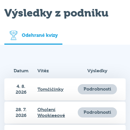
Výsledky z podniku
Odehrané kvízy
Datum
Vítěz
Výsledky
4. 8.
Podrobnosti
Tomčičinky
2026
28. 7.
Oholení
Podrobnosti
2026
Wookieeové
21. 7.
Podrobnosti