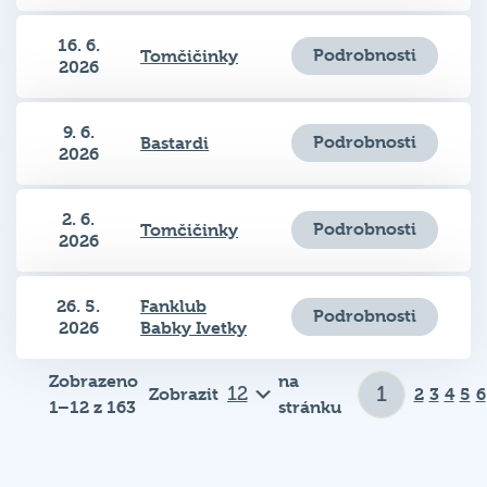
16. 6.
Podrobnosti
Tomčičinky
2026
9. 6.
Podrobnosti
Bastardi
2026
2. 6.
Podrobnosti
Tomčičinky
2026
26. 5.
Fanklub
Podrobnosti
2026
Babky Ivetky
Zobrazeno
na
Zobrazit
2
3
4
5
6
1–12 z 163
stránku