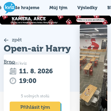
é
Kde hrajeme
Můj tým
Výsledky
B
zpět
Open-air Harry
Brno
Příští kvíz
11. 8. 2026
19:00
5 volných stolů
Přihlásit tým