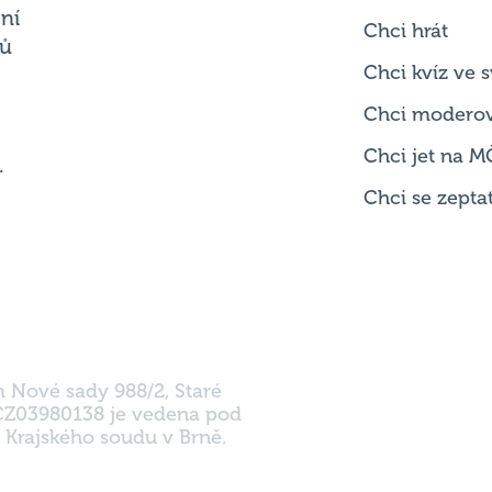
Důležité od
Pravidla kvízu
ní
Chci hrát
ků
Chci kvíz ve
Chci modero
Chci jet na M
.
Chci se zepta
m Nové sady 988/2, Staré