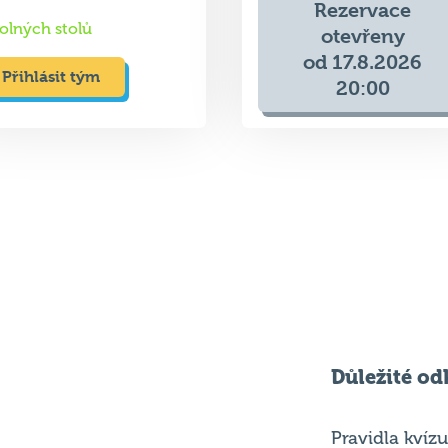
13. 8. 2026
9 volných stolů
18:00
Rezervace
olných stolů
otevřeny
od 17.8.2026
Přihlásit tým
20:00