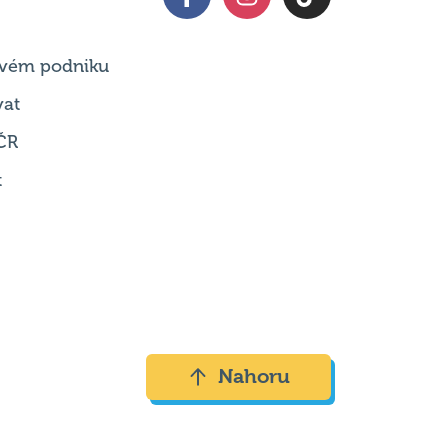
kazy
Sociální sítě
 svém podniku
vat
ČR
t