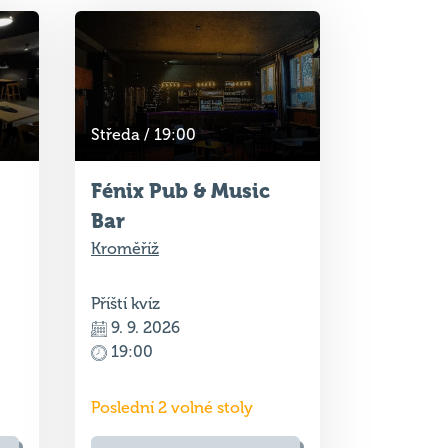
Středa / 19:00
Fénix Pub & Music
Bar
Kroměříž
Příští kvíz
9. 9. 2026
19:00