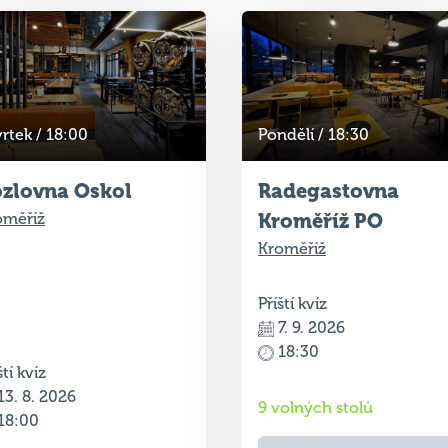
rtek / 18:00
Pondělí / 18:30
zlovna Oskol
Radegastovna
oměříž
Kroměříž PO
Kroměříž
Příští kvíz
7. 9. 2026
18:30
ští kvíz