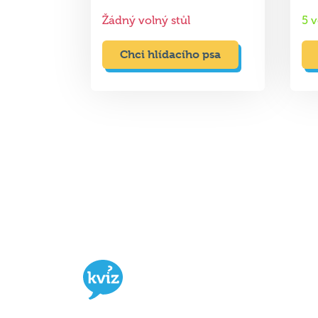
12. 8. 2026
19:00
Žádný volný stůl
5 v
Chci hlídacího psa