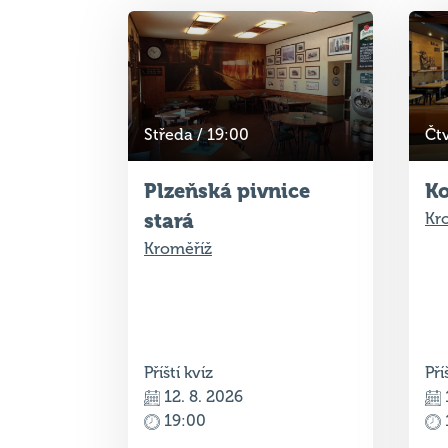
Středa / 19:00
Čtv
Plzeňská pivnice
Ko
stará
Kr
Kroměříž
Příští kvíz
Pří