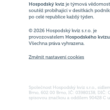
Hospodský kvíz
je týmová vědomost
soutěž probíhající v desítkách podni
po celé republice každý týden.
© 2026 Hospodský kvíz s.r.o. je
provozovatelem
Hospodského kvízu
Všechna práva vyhrazena.
Změnit nastavení cookies
Společnost Hospodský kvíz s.r.o., sídle