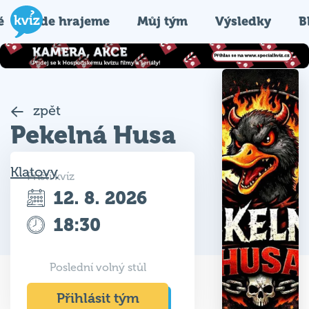
é
Kde hrajeme
Můj tým
Výsledky
B
zpět
Pekelná Husa
Klatovy
Příští kvíz
12. 8. 2026
18:30
Poslední volný stůl
Přihlásit tým