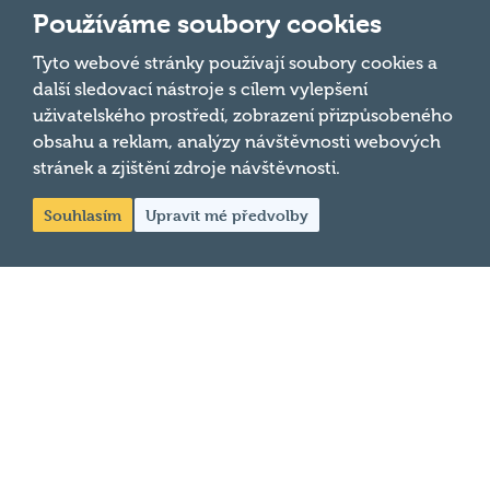
Důležité odkazy
Používáme soubory cookies
Tyto webové stránky používají soubory cookies a
Pravidla kvízu
další sledovací nástroje s cílem vylepšení
Hospodský
Chci hrát
uživatelského prostředí, zobrazení přizpůsobeného
kvíz
je týmová
obsahu a reklam, analýzy návštěvnosti webových
Chci kvíz ve svém podniku
vědomostní
stránek a zjištění zdroje návštěvnosti.
soutěž
Chci moderovat
Souhlasím
Upravit mé předvolby
probíhající v
Chci jet na MČR
desítkách
podniků po celé
Chci se zeptat
republice každý
týden.
© 2026
Hospodský kvíz
s.r.o. je
provozovatelem