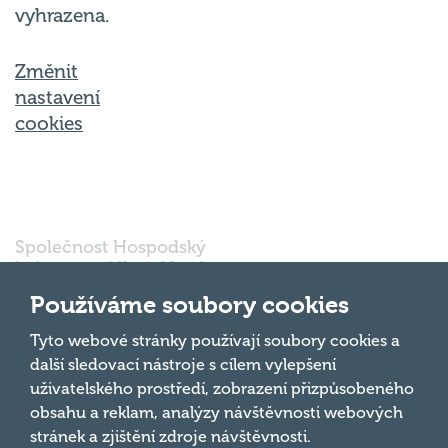
vyhrazena.
Změnit
nastavení
cookies
Společnost Hospodský
kvíz s.r.o., sídlem Nové
sady 988/2, Staré Brno,
Používáme soubory cookies
602 00 Brno, IČ:
03980138, DIČ:
Nahoru
Tyto webové stránky používají soubory cookies a
CZ03980138 je vedena
další sledovací nástroje s cílem vylepšení
pod spisovou značkou
uživatelského prostředí, zobrazení přizpůsobeného
a oddílem 90428 C u
obsahu a reklam, analýzy návštěvnosti webových
Krajského soudu v
Brně.
stránek a zjištění zdroje návštěvnosti.