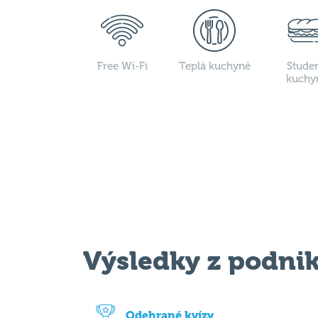
Free Wi-Fi
Teplá kuchyně
Stude
kuchy
Výsledky z podni
Odehrané kvízy