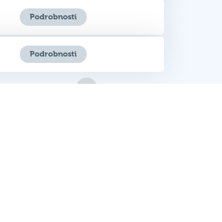
Podrobnosti
2
3
4
5
6
7
8
kazy
Sociální sítě
 svém podniku