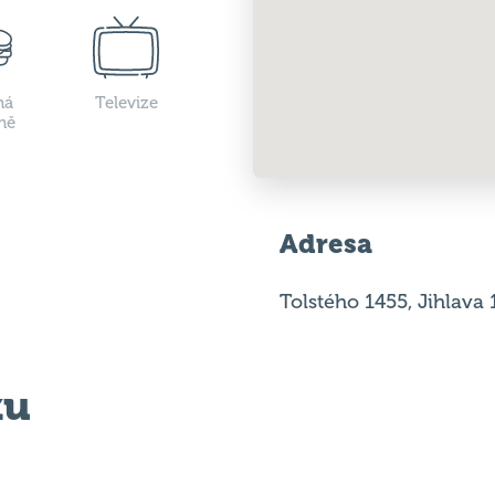
ná
Televize
ně
Adresa
Tolstého 1455, Jihlava 
ku