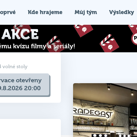
oprvé
Kde hrajeme
Můj tým
Výsledky
4 volné stoly
rvace otevřeny
9.8.2026 20:00