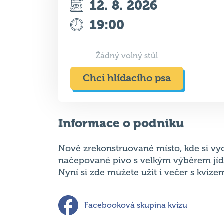
Žádný volný stůl
Chci hlídacího psa
Informace o podniku
Nově zrekonstruované místo, kde si vy
načepované pivo s velkým výběrem jídel
Nyní si zde můžete užít i večer s kvíze
Facebooková skupina kvízu