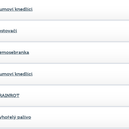
estovači
emosebranka
umoví knedlíci
RAINROT
yhořelý palivo
yhořelý palivo