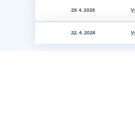
22. 4. 2026
V
Zobrazeno 1–12 z 96
Hospodský kvíz
je týmová vědomost
soutěž probíhající v desítkách podni
po celé republice každý týden.