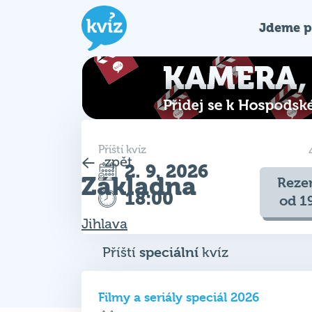
Jdeme p
Příští kvíz
zpět
2. 9. 2026
Základna
Reze
18:00
od 1
Jihlava
Příští
speciální
kvíz
Filmy a seriály speciál 2026
12. 8. 2026
19:00