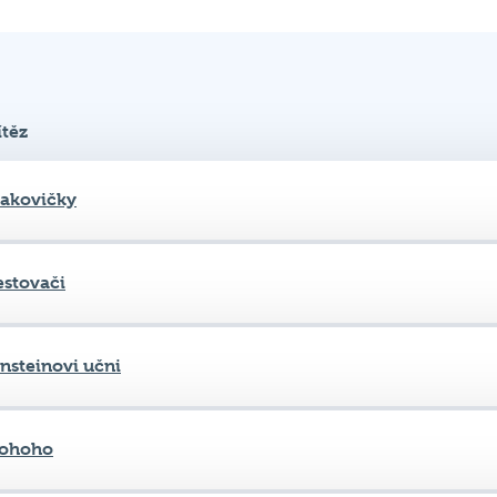
ítěz
akovičky
estovači
insteinovi učni
ohoho
umoví knedlíci