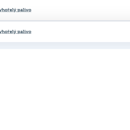
yhořelý palivo
Zobrazit
na stránku
Důležité od
Pravidla kvízu
ní
Chci hrát
ků
Chci kvíz ve