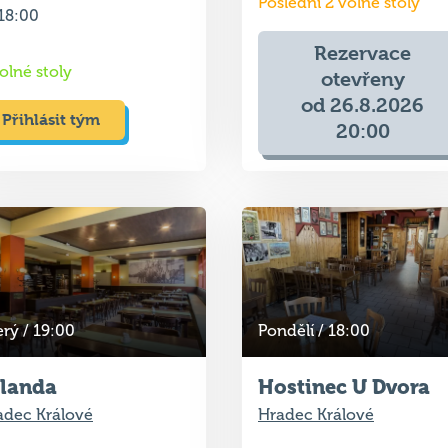
otevřeny
od 26.8.2026
Přihlásit tým
20:00
rý / 19:00
Pondělí / 18:00
landa
Hostinec U Dvora
adec Králové
Hradec Králové
ští kvíz
Příští kvíz