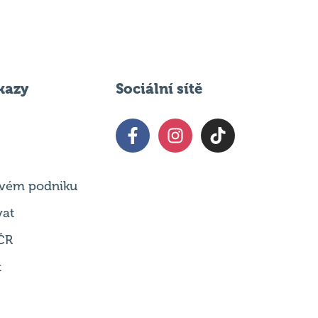
kazy
Sociální sítě
 svém podniku
vat
ČR
t