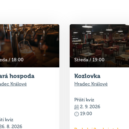
eda / 18:00
Středa / 19:00
ará hospoda
Kozlovka
adec Králové
Hradec Králové
Příští kvíz
2. 9. 2026
19:00
ští kvíz
26. 8. 2026
Poslední 2 volné stoly
18:00
Rezervace
olné stoly