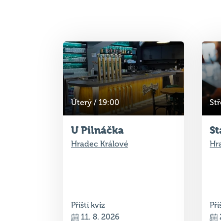
Úterý / 19:00
Stř
U Pilnáčka
St
Hradec Králové
Hr
Příští kvíz
Pří
11. 8. 2026
19:00
Žádný volný stůl
4 v