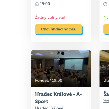
Chci hlídacího psa
Pondělí / 19:00
Úte
Hradec Králové - A-
Ša
Sport
Hr
Hradec Králové
Příští kvíz
Pří