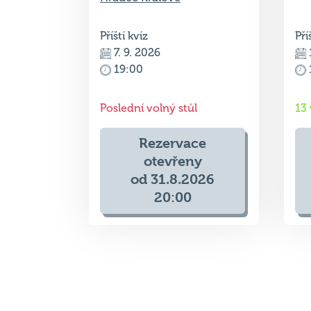
7. 9. 2026
19:00
Poslední volný stůl
13
Rezervace
otevřeny
od 31.8.2026
20:00