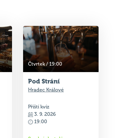
Čtvrtek / 19:00
Pod Strání
Hradec Králové
Příští kvíz
3. 9. 2026
19:00
8 volných stolů
Rezervace