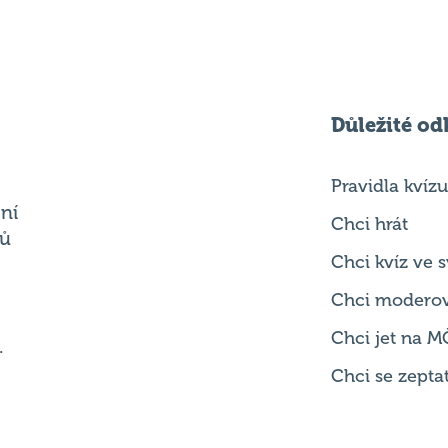
Důležité od
Pravidla kvízu
ní
Chci hrát
ků
Chci kvíz ve
Chci modero
Chci jet na M
.
Chci se zepta