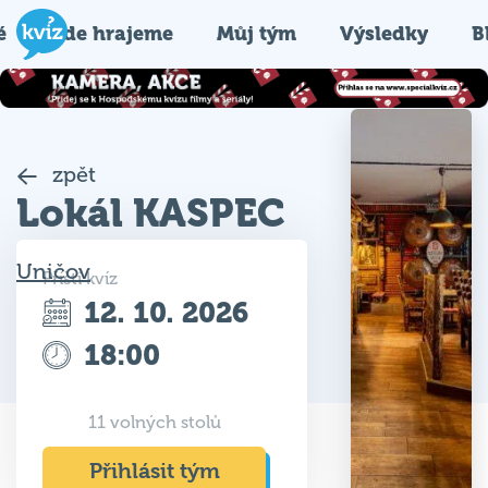
é
Kde hrajeme
Můj tým
Výsledky
B
zpět
Lokál KASPEC
Uničov
Příští kvíz
12. 10. 2026
18:00
11 volných stolů
Přihlásit tým