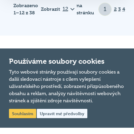
Zobrazit
2
3
4
1–12 z 38
stránku
Důležité odkazy
Používáme soubory cookies
Tyto webové stránky používají soubory cookies a
Pravidla kvízu
další sledovací nástroje s cílem vylepšení
Hospodský
Chci hrát
uživatelského prostředí, zobrazení přizpůsobeného
kvíz
je týmová
obsahu a reklam, analýzy návštěvnosti webových
Chci kvíz ve svém podniku
vědomostní
stránek a zjištění zdroje návštěvnosti.
soutěž
Chci moderovat
Souhlasím
Upravit mé předvolby
probíhající v
Chci jet na MČR
desítkách
podniků po celé
Chci se zeptat