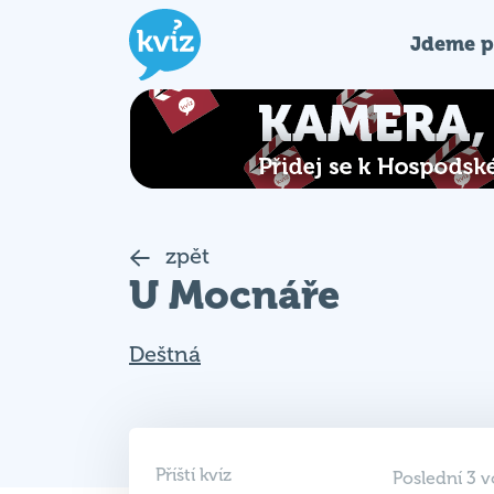
Jdeme p
zpět
U Mocnáře
Deštná
Příští kvíz
Poslední 3 v
3. 9. 2026
Rezervace 
18:00
od 20.8.20