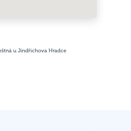
eštná u Jindřichova Hradce
Výsledky