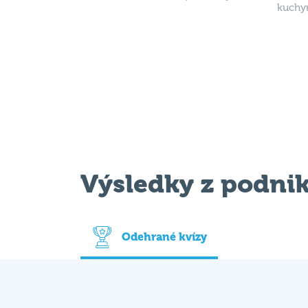
Výsledky z podni
Odehrané kvízy
Datum
V