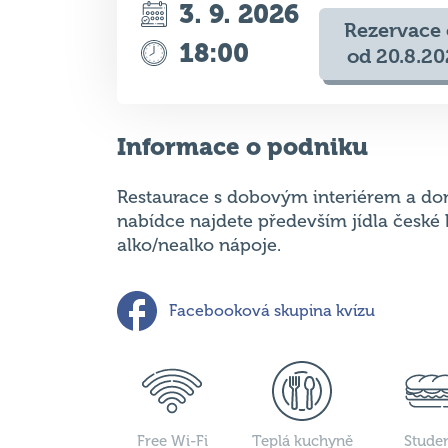
Informace o podniku
Restaurace s dobovým interiérem a do
nabídce najdete především jídla české
alko/nealko nápoje.
Facebooková skupina kvízu
Free Wi-Fi
Teplá kuchyně
Stude
kuchy