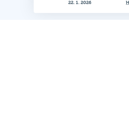
Zobrazeno 1–12 z 44
Hospodský kvíz
je týmová vědomost
soutěž probíhající v desítkách podni
po celé republice každý týden.
© 2026 Hospodský kvíz s.r.o. je
provozovatelem
Hospodského kvízu
Všechna práva vyhrazena.