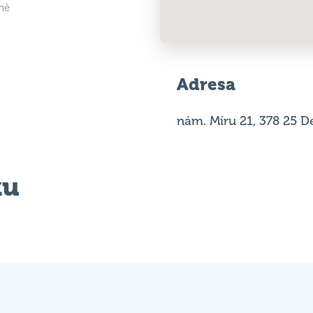
Adresa
nám. Míru 21, 378 25 D
ku
ítěz