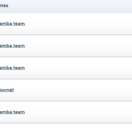
amba team
amba team
amba team
ocnář
amba team
amba team