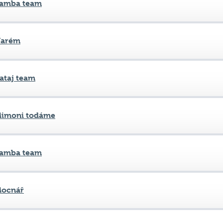
arém
ataj team
imoni todáme
amba team
ocnář
arém