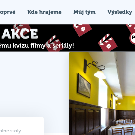
oprvé
Kde hrajeme
Můj tým
Výsledky
olné stoly
otevřeny
26 18:00