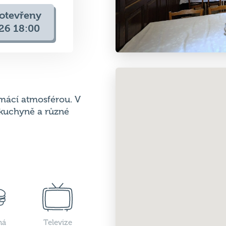
mácí atmosférou. V
 kuchyně a různé
ná
Televize
ně