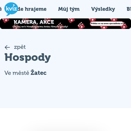
é
Kde hrajeme
Můj tým
Výsledky
B
zpět
Hospody
Ve městě
Žatec