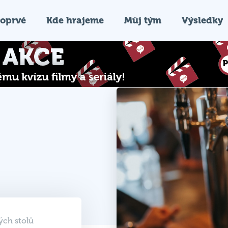
oprvé
Kde hrajeme
Můj tým
Výsledky
ých stolů
e otevřeny
026 20:00