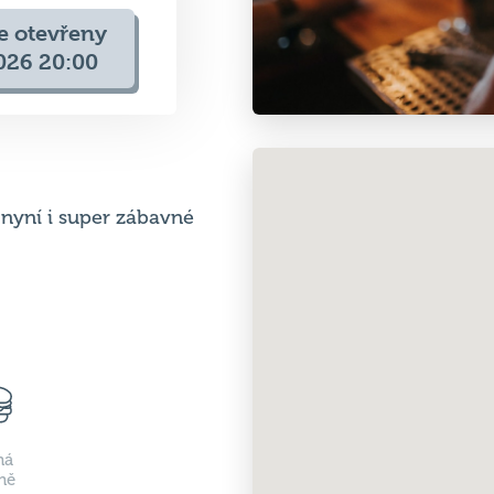
 nyní i super zábavné
ná
ně