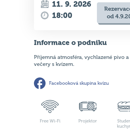
Informace o podniku
Příjemná atmosféra, vychlazené pivo a
večery s kvízem.
Facebooková skupina kvízu
Free Wi-Fi
Projektor
Stude
kuchy