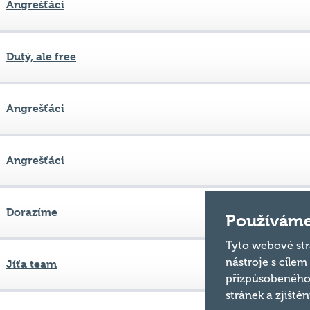
Dutý, ale free
Angrešťáci
Angrešťáci
Dorazíme
Jíťa team
Používáme
Tyto webové str
nástroje s cílem
Dorazíme
přizpůsobeného
stránek a zjiště