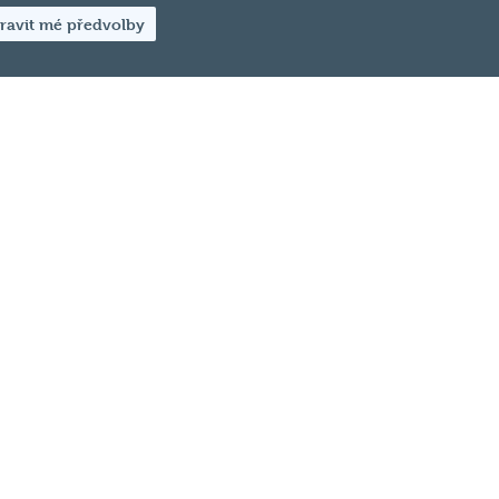
2
3
ravit mé předvolby
kazy
Sociální sítě
 svém podniku
vat
ČR
t