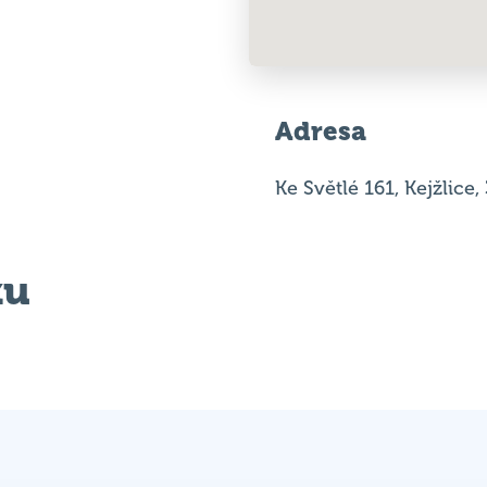
Adresa
Ke Světlé 161, Kejžlice,
ku
Vítěz