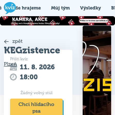
é
Kde hrajeme
Můj tým
Výsledky
B
zpět
KEGzistence
Příští kvíz
Plzeň
11. 8. 2026
18:00
Žádný volný stůl
Chci hlídacího
psa