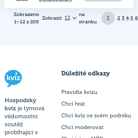
Zobrazeno
na
Zobrazit
2
3
4
5
6
1–12 z 205
stránku
Důležité odkazy
Pravidla kvízu
Hospodský
Chci hrát
kvíz
je týmová
Chci kvíz ve svém podniku
vědomostní
soutěž
Chci moderovat
probíhající v
Chci jet na MČR
desítkách