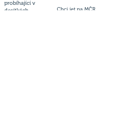
Chci jet na MČR
desítkách
podniků po celé
Chci se zeptat
republice každý
týden.
© 2026
Hospodský kvíz
s.r.o. je
provozovatelem
Hospodského
kvízu
. Všechna
práva
vyhrazena.
Změnit
nastavení
cookies