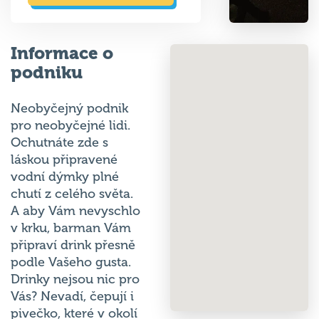
Informace o
podniku
Neobyčejný podnik
pro neobyčejné lidi.
Ochutnáte zde s
láskou připravené
vodní dýmky plné
chutí z celého světa.
A aby Vám nevyschlo
v krku, barman Vám
připraví drink přesně
podle Vašeho gusta.
Drinky nejsou nic pro
Vás? Nevadí, čepují i
pivečko, které v okolí
jen tak neochutnáte.