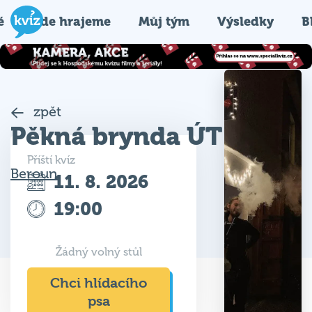
é
Kde hrajeme
Můj tým
Výsledky
B
zpět
Pěkná brynda ÚT
Příští kvíz
Beroun
11. 8. 2026
19:00
Žádný volný stůl
Chci hlídacího
psa