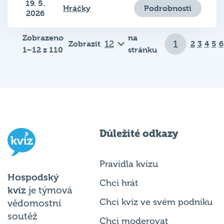
2026
Zobrazeno
na
Zobrazit
2
3
4
5
6
1–12 z 110
stránku
Důležité odkazy
Pravidla kvízu
Hospodský
Chci hrát
kvíz
je týmová
Chci kvíz ve svém podniku
vědomostní
soutěž
Chci moderovat
probíhající v