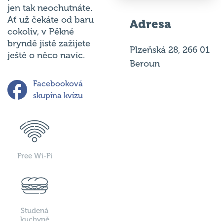
Ať už čekáte od baru
Adresa
cokoliv, v Pěkné
bryndě jistě zažijete
Plzeňská 28, 266 01
ještě o něco navíc.
Beroun
Facebooková
skupina kvízu
Free Wi-Fi
Studená
kuchyně