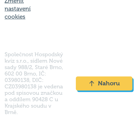
Změnit
nastavení
cookies
Společnost Hospodský
kvíz s.r.o., sídlem Nové
sady 988/2, Staré Brno,
602 00 Brno, IČ:
03980138, DIČ:
Nahoru
CZ03980138 je vedena
pod spisovou značkou
a oddílem 90428 C u
Krajského soudu v
Brně.