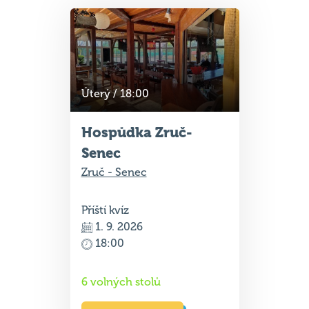
Úterý / 18:00
Hospůdka Zruč-
Senec
Zruč - Senec
Příští kvíz
1. 9. 2026
18:00
6 volných stolů