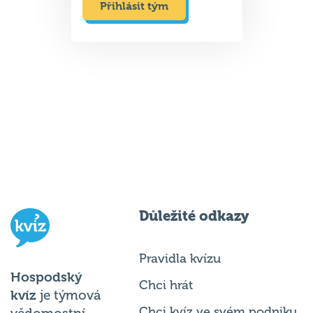
Přihlásit tým
Důležité odkazy
Pravidla kvízu
Hospodský
Chci hrát
kvíz
je týmová
Chci kvíz ve svém podniku