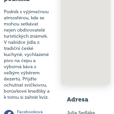
Podnik s výjimečnou
atmosférou, kde se
mohou setkávat
nejen obdivovatelé
turistických známek.
V nabídce jídla z
tradiční české
kuchyně, vychlazené
pivo na čepu a
výborná káva s
velkým výběrem
dezertů. Přijďte
ochutnat svíčkovou,
borůvkové knedlíky a
k tomu si zahrát kvíz.
Adresa
Facebooková
Julia Sedláka
skupina kvízu