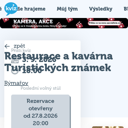
é
Kde hrajeme
Můj tým
Výsledky
B
zpět
Příští kvíz
Restaurace a kavárna
3. 9. 2026
Turistických známek
18:00
Rýmařov
Poslední volný stůl
Rezervace
otevřeny
od 27.8.2026
20:00