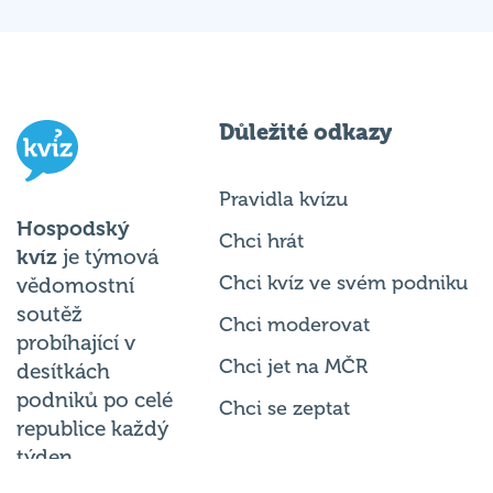
Důležité odkazy
Pravidla kvízu
Hospodský
Chci hrát
kvíz
je týmová
Chci kvíz ve svém podniku
vědomostní
soutěž
Chci moderovat
probíhající v
Chci jet na MČR
desítkách
podniků po celé
Chci se zeptat
republice každý
týden.