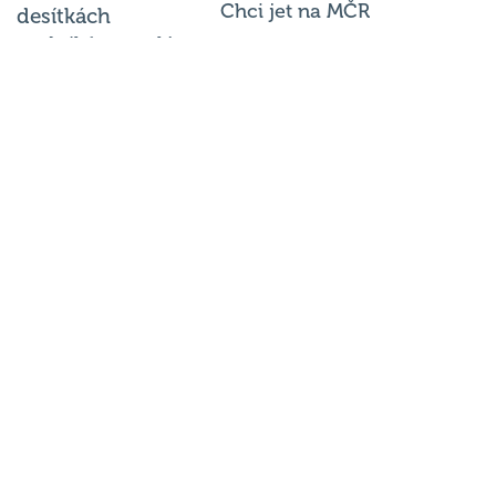
Chci jet na MČR
desítkách
podniků po celé
Chci se zeptat
republice každý
týden.
© 2026
Hospodský kvíz
s.r.o. je
provozovatelem
Hospodského
kvízu
. Všechna
práva
vyhrazena.
Změnit
nastavení
cookies