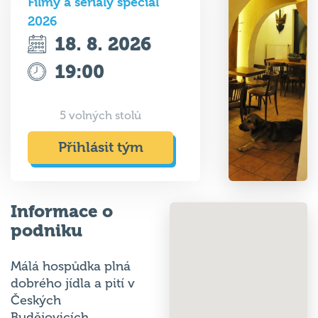
Filmy a seriály speciál
2026
18. 8. 2026
19:00
5 volných stolů
Přihlásit tým
Informace o
podniku
Málá hospůdka plná
dobrého jídla a pití v
Českých
Budějovicích