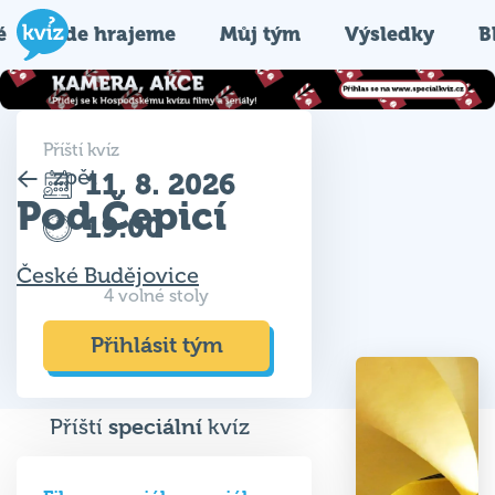
é
Kde hrajeme
Můj tým
Výsledky
B
Příští kvíz
zpět
11. 8. 2026
Pod Čepicí
19:00
České Budějovice
4 volné stoly
Přihlásit tým
Příští
speciální
kvíz