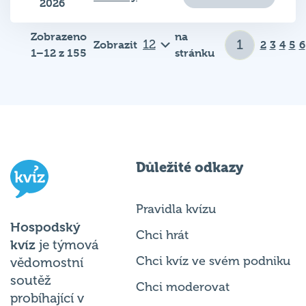
2026
Zobrazeno
na
Zobrazit
2
3
4
5
6
1–12 z 155
stránku
Důležité odkazy
Pravidla kvízu
Hospodský
Chci hrát
kvíz
je týmová
Chci kvíz ve svém podniku
vědomostní
soutěž
Chci moderovat
probíhající v