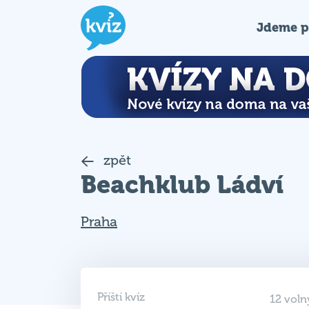
Jdeme p
zpět
Beachklub Ládví
Praha
Příští kvíz
12 voln