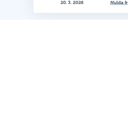
20. 3. 2026
Nulda &
Zobrazeno 1–12 z 83
Hospodský kvíz
je týmová vědomost
soutěž probíhající v desítkách podni
po celé republice každý týden.