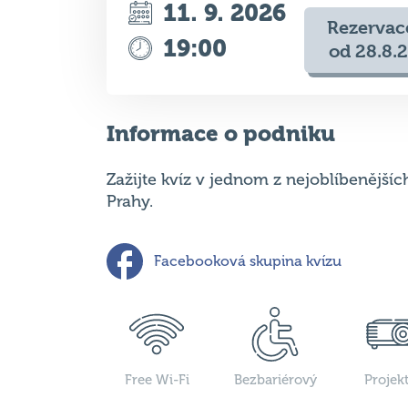
11. 9. 2026
Rezervac
19:00
od 28.8.
Informace o podniku
Zažijte kvíz v jednom z nejoblíbenějšíc
Prahy.
Facebooková skupina kvízu
Free Wi-Fi
Bezbariérový
Projek