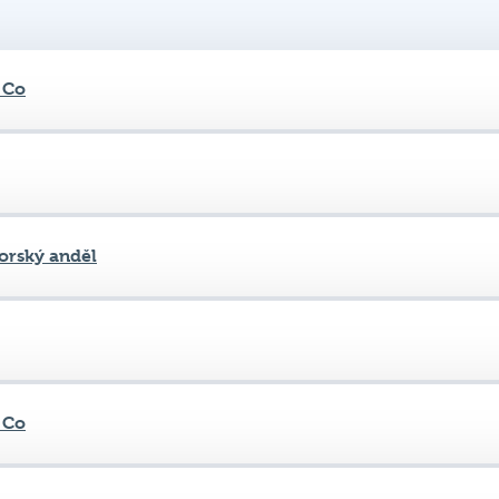
 Co
rský anděl
 Co