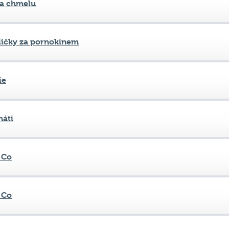
na chmelu
ličky za pornokinem
ie
áti
 Co
 Co