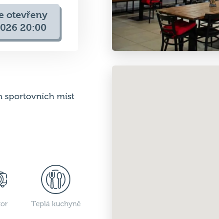
e otevřeny
2026 20:00
h sportovních míst
tor
Teplá kuchyně