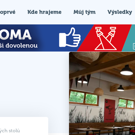
oprvé
Kde hrajeme
Můj tým
Výsledky
ých stolů