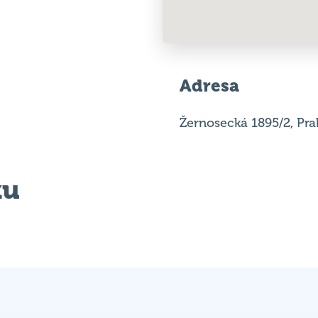
Adresa
Žernosecká 1895/2, Pra
ku