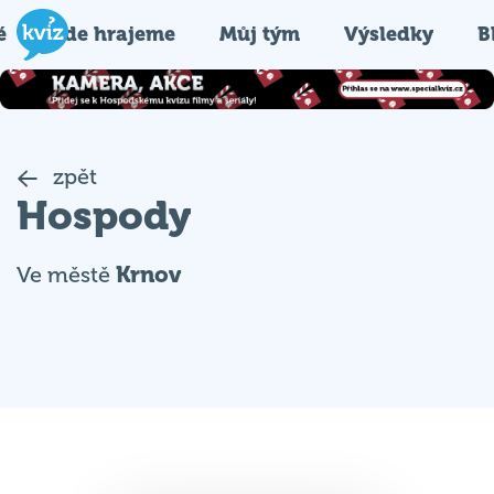
é
Kde hrajeme
Můj tým
Výsledky
B
zpět
Hospody
Ve městě
Krnov