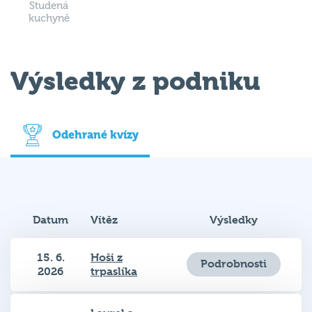
kuchyně
Výsledky z podniku
Odehrané kvízy
Datum
Vítěz
Výsledky
15. 6.
Hoši z
Podrobnosti
2026
trpaslíka
Laurel a
8. 6.