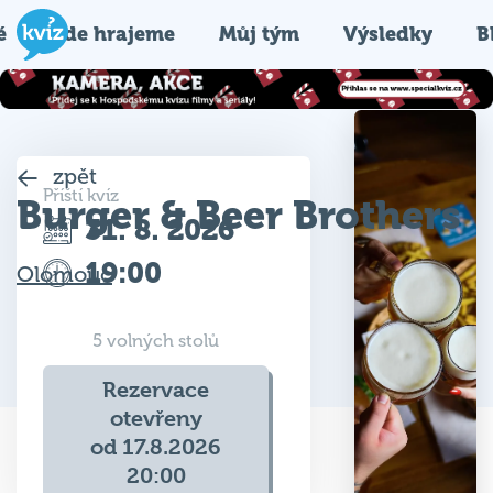
é
Kde hrajeme
Můj tým
Výsledky
B
zpět
Příští kvíz
Burger & Beer Brothers
31. 8. 2026
19:00
Olomouc
5 volných stolů
Rezervace
otevřeny
od 17.8.2026
20:00