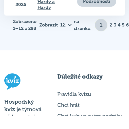
Hardy
Zobrazeno
na
Zobrazit
2
3
4
5
6
1–12 z 295
stránku
Důležité odkazy
Pravidla kvízu
Hospodský
Chci hrát
kvíz
je týmová
Chci kvíz ve svém podniku
vědomostní
soutěž
Chci moderovat
probíhající v