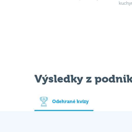
Výsledky z podni
Odehrané kvízy
Datum
Vítěz