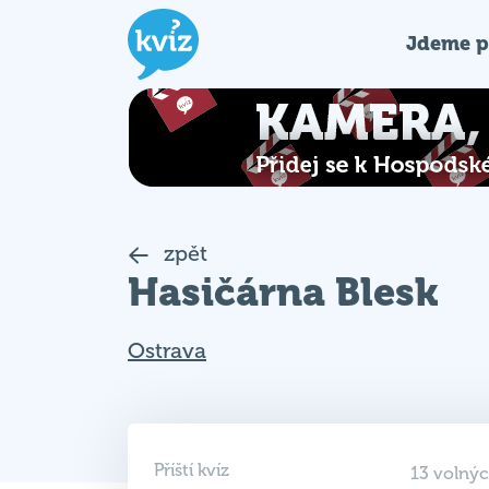
Jdeme p
zpět
Hasičárna Blesk
Ostrava
Příští kvíz
13 volnýc
1. 9. 2026
Rezervace 
18:00
od 25.8.20