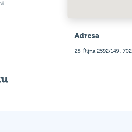
Adresa
28. Řijna 2592/149 , 70
ku