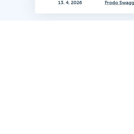
Zobrazeno 1–12 z 90
Hospodský kvíz
je týmová vědomost
soutěž probíhající v desítkách podni
po celé republice každý týden.
© 2026 Hospodský kvíz s.r.o. je
provozovatelem
Hospodského kvízu
Všechna práva vyhrazena.