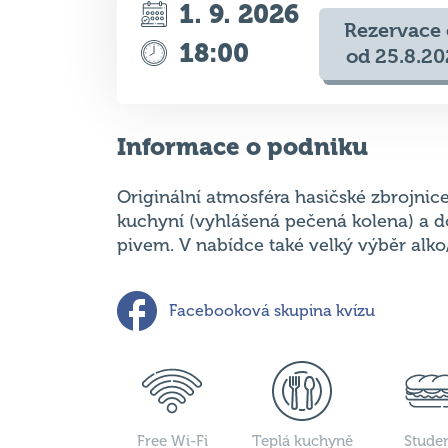
Informace o podniku
Originální atmosféra hasičské zbrojnic
kuchyní (vyhlášená pečená kolena) a 
pivem. V nabídce také velký výběr alko
Facebooková skupina kvízu
Free Wi-Fi
Teplá kuchyně
Stude
kuchy