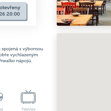
e spojená s výbornou
dobře vychlazeným
/nealko nápojů.
ná
Televize
ně