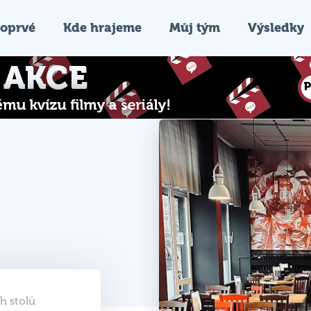
oprvé
Kde hrajeme
Můj tým
Výsledky
h stolů
otevřeny
26 20:00