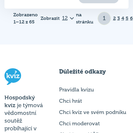
Zobrazeno
na
Zobrazit
2
3
4
5
6
1–12 z 65
stránku
Důležité odkazy
Pravidla kvízu
Hospodský
Chci hrát
kvíz
je týmová
Chci kvíz ve svém podniku
vědomostní
soutěž
Chci moderovat
probíhající v