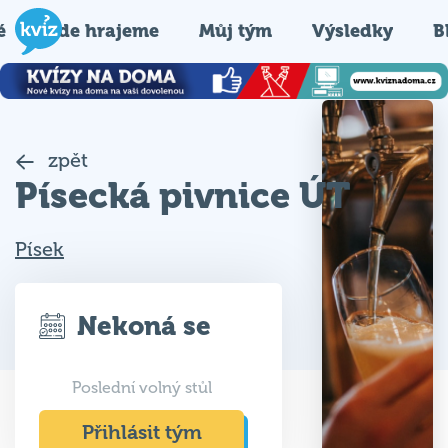
é
Kde hrajeme
Můj tým
Výsledky
B
zpět
Písecká pivnice ÚT
Písek
Nekoná se
Poslední volný stůl
Přihlásit tým