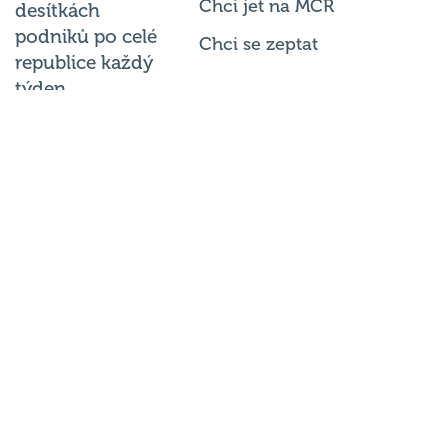
Chci jet na MČR
desítkách
podniků po celé
Chci se zeptat
republice každý
týden.
© 2026
Hospodský kvíz
s.r.o. je
provozovatelem
Hospodského
kvízu
. Všechna
práva
vyhrazena.
Změnit
nastavení
cookies