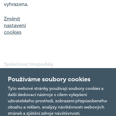
vyhrazena.
Změnit
nastavení
cookies
Společnost Hospodský
kvíz s.r.o., sídlem Nové
sady 988/2, Staré Brno,
Používáme soubory cookies
602 00 Brno, IČ:
03980138, DIČ:
Nahoru
Tyto webové stránky používají soubory cookies a
CZ03980138 je vedena
další sledovací nástroje s cílem vylepšení
pod spisovou značkou
uživatelského prostředí, zobrazení přizpůsobeného
a oddílem 90428 C u
obsahu a reklam, analýzy návštěvnosti webových
Krajského soudu v
Brně.
stránek a zjištění zdroje návštěvnosti.