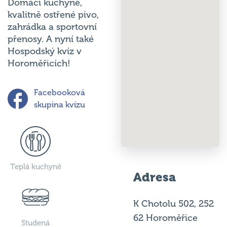
Domácí kuchyně,
kvalitně ostřené pivo,
zahrádka a sportovní
přenosy. A nyní také
Hospodský kvíz v
Horoměřicích!
Facebooková
skupina kvízu
Teplá kuchyně
Adresa
K Chotolu 502, 252
62 Horoměřice
Studená