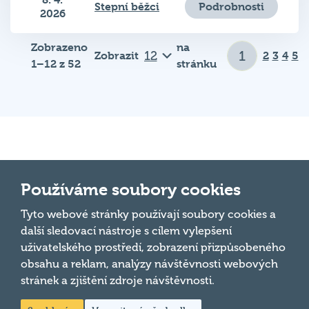
Podrobnosti
Stepní běžci
2026
Zobrazeno
na
Zobrazit
2
3
4
5
1–12 z 52
stránku
Důležité odkazy
Používáme soubory cookies
Tyto webové stránky používají soubory cookies a
Pravidla kvízu
další sledovací nástroje s cílem vylepšení
Hospodský
Chci hrát
uživatelského prostředí, zobrazení přizpůsobeného
kvíz
je týmová
obsahu a reklam, analýzy návštěvnosti webových
Chci kvíz ve svém podniku
vědomostní
stránek a zjištění zdroje návštěvnosti.
soutěž
Chci moderovat