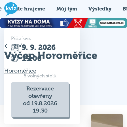
é
Kde hrajeme
Můj tým
Výsledky
B
Příští kvíz
zpět
9. 9. 2026
Výčep Horoměřice
19:00
Horoměřice
5 volných stolů
Rezervace
otevřeny
od 19.8.2026
19:30