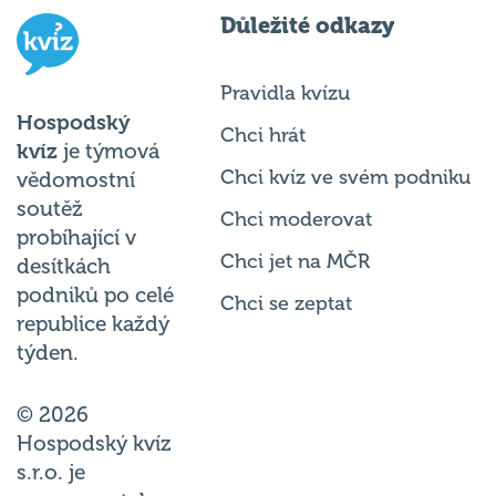
Důležité odkazy
Pravidla kvízu
Hospodský
Chci hrát
kvíz
je týmová
Chci kvíz ve svém podniku
vědomostní
soutěž
Chci moderovat
probíhající v
Chci jet na MČR
desítkách
podniků po celé
Chci se zeptat
republice každý
týden.
© 2026
Hospodský kvíz
s.r.o. je
provozovatelem