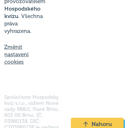
Hospodského
kvízu
. Všechna
práva
vyhrazena.
Změnit
nastavení
cookies
Společnost Hospodský
kvíz s.r.o., sídlem Nové
sady 988/2, Staré Brno,
602 00 Brno, IČ:
03980138, DIČ:
Nahoru
CZ03980138 je vedena
pod spisovou značkou