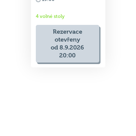
4 volné stoly
Rezervace
otevřeny
od 8.9.2026
20:00