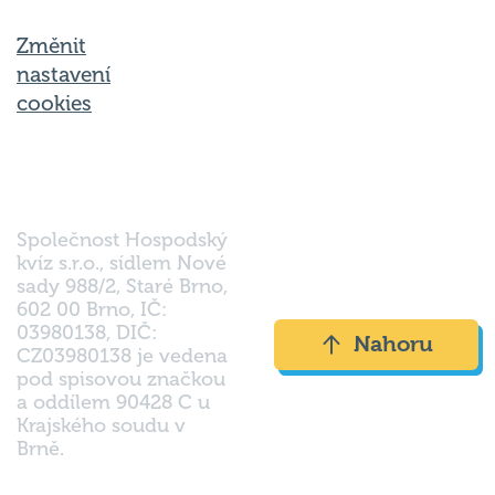
Změnit
nastavení
cookies
Společnost Hospodský
kvíz s.r.o., sídlem Nové
sady 988/2, Staré Brno,
602 00 Brno, IČ:
03980138, DIČ:
Nahoru
CZ03980138 je vedena
pod spisovou značkou
a oddílem 90428 C u
Krajského soudu v
Brně.