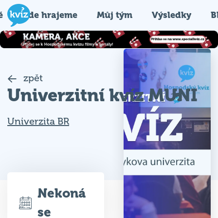
é
Kde hrajeme
Můj tým
Výsledky
B
zpět
Univerzitní kvíz MUNI
Univerzita BR
Nekoná
se