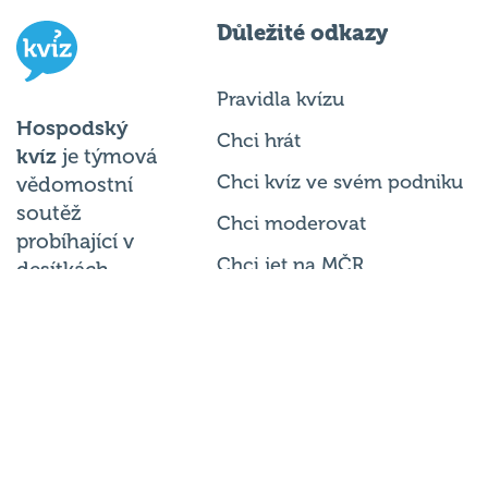
Důležité odkazy
Pravidla kvízu
Hospodský
Chci hrát
kvíz
je týmová
Chci kvíz ve svém podniku
vědomostní
soutěž
Chci moderovat
probíhající v
Chci jet na MČR
desítkách
podniků po celé
Chci se zeptat
republice každý
týden.
© 2026
Hospodský kvíz
s.r.o. je