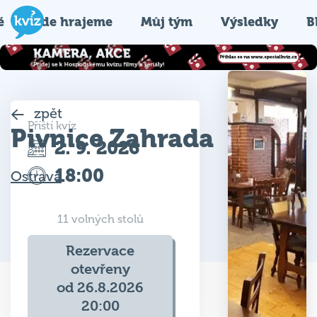
é
Kde hrajeme
Můj tým
Výsledky
B
zpět
Příští kvíz
Pivnice Zahrada
2. 9. 2026
18:00
Ostrava
11 volných stolů
Rezervace
otevřeny
od 26.8.2026
20:00