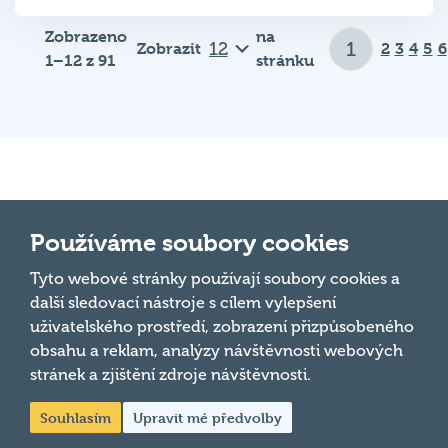
Zobrazeno
na
Zobrazit
2
3
4
5
6
1–12 z 91
stránku
Důležité odkazy
Používáme soubory cookies
Pravidla kvízu
Tyto webové stránky používají soubory cookies a
Hospodský
další sledovací nástroje s cílem vylepšení
Chci hrát
kvíz
je týmová
uživatelského prostředí, zobrazení přizpůsobeného
Chci kvíz ve svém podniku
vědomostní
obsahu a reklam, analýzy návštěvnosti webových
soutěž
stránek a zjištění zdroje návštěvnosti.
Chci moderovat
probíhající v
Souhlasím
Upravit mé předvolby
Chci jet na MČR
desítkách