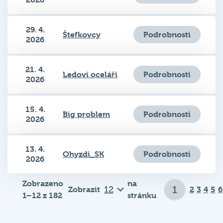
29. 4.
Podrobnosti
Štefkovcy
2026
21. 4.
Podrobnosti
Ledoví oceláři
2026
15. 4.
Podrobnosti
Big problem
2026
13. 4.
Podrobnosti
Ohyzdi_SK
2026
Zobrazeno
na
Zobrazit
2
3
4
5
6
1–12 z 182
stránku