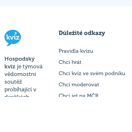
Důležité odkazy
Pravidla kvízu
Hospodský
Chci hrát
kvíz
je týmová
Chci kvíz ve svém podniku
vědomostní
soutěž
Chci moderovat
probíhající v
Chci jet na MČR
desítkách
podniků po celé
Chci se zeptat
republice každý
týden.
© 2026