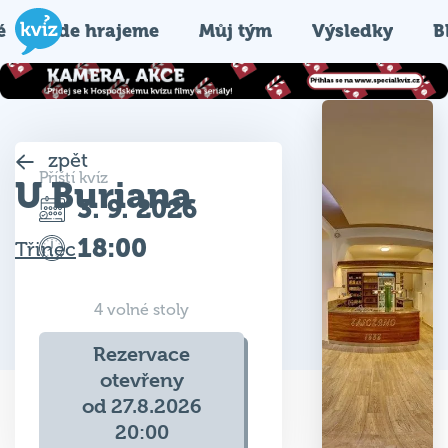
é
Kde hrajeme
Můj tým
Výsledky
B
zpět
Příští kvíz
U Buriana
3. 9. 2026
18:00
Třinec
4 volné stoly
Rezervace
otevřeny
od 27.8.2026
20:00