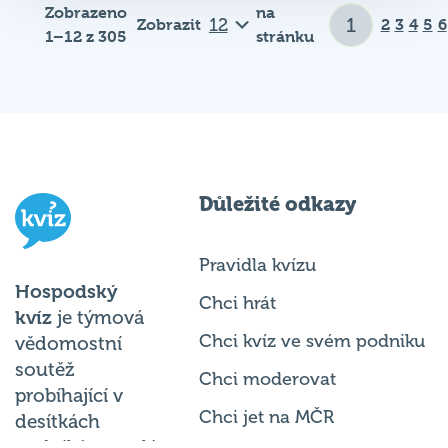
Zobrazeno
na
Zobrazit
2
3
4
5
6
1–12 z 305
stránku
Důležité odkazy
Pravidla kvízu
Hospodský
Chci hrát
kvíz
je týmová
Chci kvíz ve svém podniku
vědomostní
soutěž
Chci moderovat
probíhající v
Chci jet na MČR
desítkách