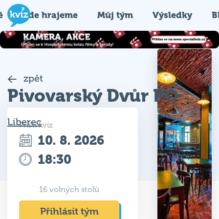
é
Kde hrajeme
Můj tým
Výsledky
B
zpět
Pivovarský Dvůr PO
Liberec
Příští kvíz
10. 8. 2026
18:30
16 volných stolů
Přihlásit tým