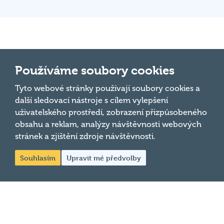
Důležité odkazy
Používáme soubory cookies
Pravidla kvízu
Tyto webové stránky používají soubory cookies a
Hospodský
další sledovací nástroje s cílem vylepšení
Chci hrát
kvíz
je týmová
uživatelského prostředí, zobrazení přizpůsobeného
Chci kvíz ve svém podniku
vědomostní
obsahu a reklam, analýzy návštěvnosti webových
soutěž
stránek a zjištění zdroje návštěvnosti.
Chci moderovat
probíhající v
Souhlasím
Upravit mé předvolby
Chci jet na MČR
desítkách
podniků po celé
Chci se zeptat
republice každý
týden.