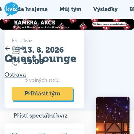
é
Kde hrajeme
Můj tým
Výsledky
B
Příští kvíz
zpět
13. 8. 2026
Quest lounge
19:00
Ostrava
5 volných stolů
Přihlásit tým
Příští
speciální
kvíz
Filmy a seriály speciál