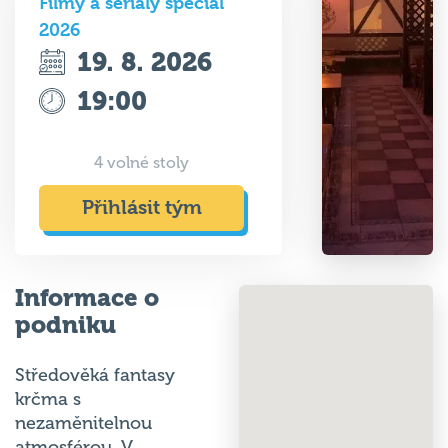
2026
19. 8. 2026
19:00
4 volné stoly
Přihlásit tým
Informace o
podniku
Středověká fantasy
krčma s
nezaměnitelnou
atmosférou. V