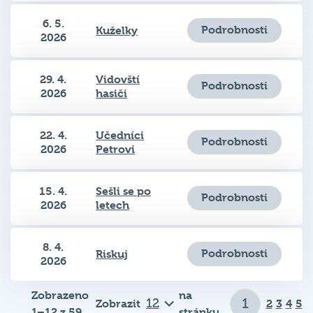
6. 5.
Podrobnosti
Kuželky
2026
29. 4.
Vidovští
Podrobnosti
2026
hasiči
22. 4.
Učedníci
Podrobnosti
2026
Petrovi
15. 4.
Sešli se po
Podrobnosti
2026
letech
8. 4.
Podrobnosti
Riskuj
2026
Zobrazeno
na
Zobrazit
2
3
4
5
1–12 z 59
stránku