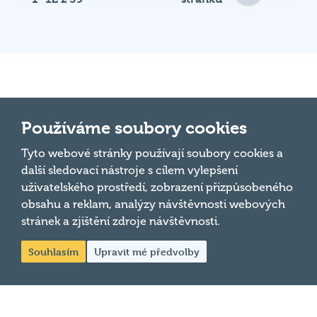
Důležité odkazy
Používáme soubory cookies
Tyto webové stránky používají soubory cookies a
Pravidla kvízu
další sledovací nástroje s cílem vylepšení
Hospodský
Chci hrát
uživatelského prostředí, zobrazení přizpůsobeného
kvíz
je týmová
obsahu a reklam, analýzy návštěvnosti webových
Chci kvíz ve svém podniku
vědomostní
stránek a zjištění zdroje návštěvnosti.
soutěž
Chci moderovat
probíhající v
Souhlasím
Upravit mé předvolby
Chci jet na MČR
desítkách
podniků po celé
Chci se zeptat
republice každý