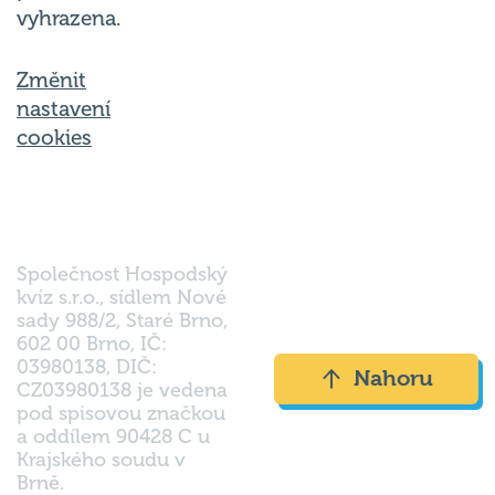
vyhrazena.
Změnit
nastavení
cookies
Společnost Hospodský
kvíz s.r.o., sídlem Nové
sady 988/2, Staré Brno,
602 00 Brno, IČ:
03980138, DIČ:
Nahoru
CZ03980138 je vedena
pod spisovou značkou
a oddílem 90428 C u
Krajského soudu v
Brně.