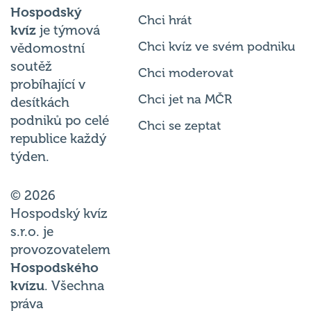
Chci hrát
kvíz
je týmová
Chci kvíz ve svém podniku
vědomostní
soutěž
Chci moderovat
probíhající v
Chci jet na MČR
desítkách
podniků po celé
Chci se zeptat
republice každý
týden.
© 2026
Hospodský kvíz
s.r.o. je
provozovatelem
Hospodského
kvízu
. Všechna
práva
vyhrazena.