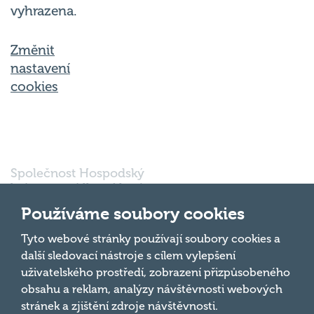
Změnit
nastavení
cookies
Společnost Hospodský
kvíz s.r.o., sídlem Nové
sady 988/2, Staré Brno,
602 00 Brno, IČ:
Používáme soubory cookies
03980138, DIČ:
Nahoru
CZ03980138 je vedena
Tyto webové stránky používají soubory cookies a
pod spisovou značkou
další sledovací nástroje s cílem vylepšení
a oddílem 90428 C u
uživatelského prostředí, zobrazení přizpůsobeného
Krajského soudu v
obsahu a reklam, analýzy návštěvnosti webových
Brně.
stránek a zjištění zdroje návštěvnosti.