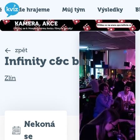
é
Kde hrajeme
Můj tým
Výsledky
B
zpět
Infinity c&c bar
Zlín
Nekoná
se