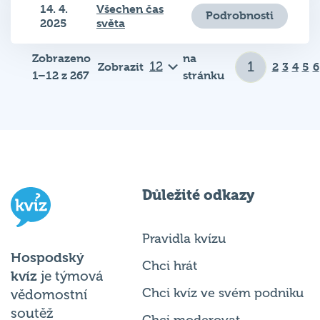
Podrobnosti
2025
světa
Zobrazeno
na
Zobrazit
2
3
4
5
6
1–12 z 267
stránku
Důležité odkazy
Pravidla kvízu
Hospodský
Chci hrát
kvíz
je týmová
Chci kvíz ve svém podniku
vědomostní
soutěž
Chci moderovat
probíhající v