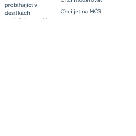
Chci jet na MČR
desítkách
podniků po celé
Chci se zeptat
republice každý
týden.
© 2026
Hospodský kvíz
s.r.o. je
provozovatelem
Hospodského
kvízu
. Všechna
práva
vyhrazena.
Změnit
nastavení
cookies