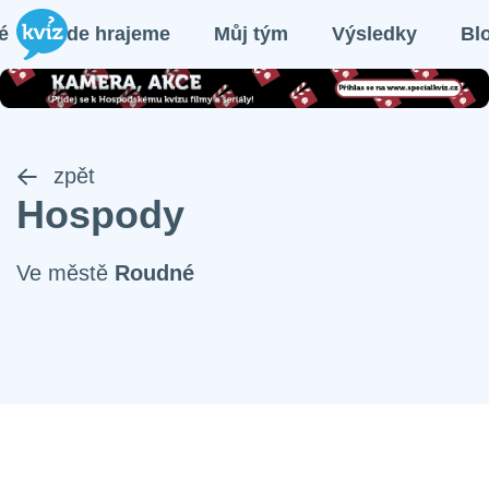
é
Kde hrajeme
Můj tým
Výsledky
Bl
zpět
Hospody
Ve městě
Roudné