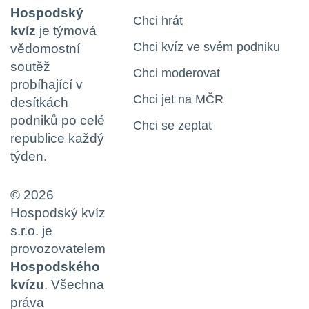
Hospodský
Chci hrát
kvíz
je týmová
Chci kvíz ve svém podniku
vědomostní
soutěž
Chci moderovat
probíhající v
Chci jet na MČR
desítkách
podniků po celé
Chci se zeptat
republice každý
týden.
© 2026
Hospodský kvíz
s.r.o. je
provozovatelem
Hospodského
kvízu
. Všechna
práva