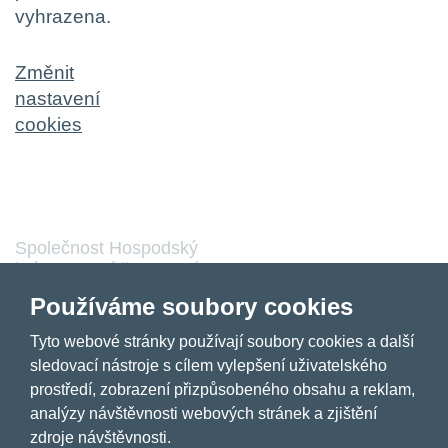
vyhrazena.
Změnit
nastavení
cookies
Společnost Hospodský
kvíz s.r.o., sídlem Nové
sady 988/2, Staré Brno,
Používáme soubory cookies
602 00 Brno, IČ:
03980138, DIČ:
Nahoru
Tyto webové stránky používají soubory cookies a další
CZ03980138 je vedena
sledovací nástroje s cílem vylepšení uživatelského
pod spisovou značkou a
prostředí, zobrazení přizpůsobeného obsahu a reklam,
oddílem 90428 C u
analýzy návštěvnosti webových stránek a zjištění
Krajského soudu v
Brně.
zdroje návštěvnosti.