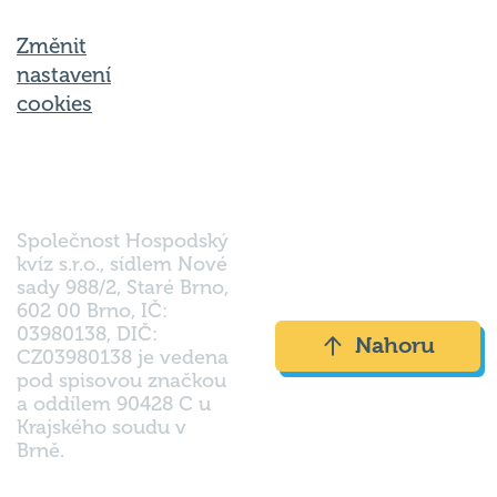
Změnit
nastavení
cookies
Společnost Hospodský
kvíz s.r.o., sídlem Nové
sady 988/2, Staré Brno,
602 00 Brno, IČ:
03980138, DIČ:
Nahoru
CZ03980138 je vedena
pod spisovou značkou
a oddílem 90428 C u
Krajského soudu v
Brně.