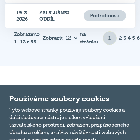
19. 3.
ASI SLUŠNEJ
Podrobnosti
2026
ODDÍL
Zobrazeno
na
Zobrazit
2
3
4
5
6
1–12 z 95
stránku
Důležité odkazy
Používáme soubory cookies
Pravidla kvízu
Tyto webové stránky používají soubory cookies a
Hospodský
další sledovací nástroje s cílem vylepšení
Chci hrát
kvíz
je týmová
uživatelského prostředí, zobrazení přizpůsobeného
Chci kvíz ve svém podniku
vědomostní
obsahu a reklam, analýzy návštěvnosti webových
soutěž