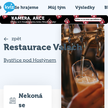
é
Kde hrajeme
Můj tým
Výsledky
B
zpět
Restaurace Valach
Bystřice pod Hostýnem
Nekoná
se