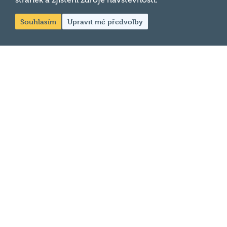
stránek a zjištění zdroje návštěvnosti.
Chci moderovat
probíhající v
Souhlasím
Upravit mé předvolby
Chci jet na MČR
desítkách
podniků po celé
Chci se zeptat
republice každý
týden.
© 2026
Hospodský kvíz
s.r.o. je
provozovatelem
Hospodského
kvízu
. Všechna
práva
vyhrazena.
Změnit