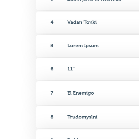
4
Vadan Tonki
5
Lorem Ipsum
6
11°
7
El Enemigo
8
Trudomyslní