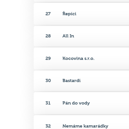
27
Řepíci
28
All In
29
Kocovina s.r.o.
30
Bastardi
31
Pán do vody
32
Nemáme kamarádky