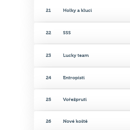
21
Holky a kluci
22
SSS
23
Lucky team
24
Entropisti
25
Vořežpruti
26
Nové koště