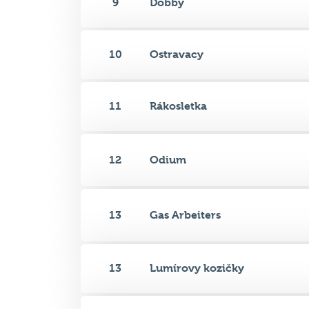
9
Dobby
10
Ostravacy
11
Rákosletka
12
Odium
13
Gas Arbeiters
13
Lumírovy kozičky