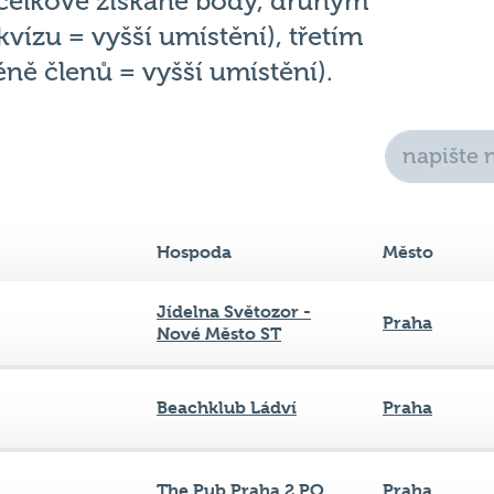
 celkově získané body, druhým
vízu = vyšší umístění), třetím
ně členů = vyšší umístění).
Hospoda
Město
Jídelna Světozor -
Praha
Nové Město ST
Beachklub Ládví
Praha
The Pub Praha 2 PO
Praha