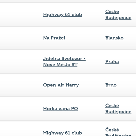
České
Highway 61 club
Budějovice
Na Pražci
Blansko
Jídelna Světozor -
Praha
Nové Město ST
Open-air Harry
Brno
České
Horká vana PO
Budějovice
České
Highway 61 club
Budějovice