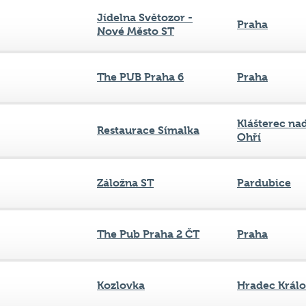
Jídelna Světozor -
Praha
Nové Město ST
The PUB Praha 6
Praha
Klášterec na
Restaurace Símalka
Ohří
Záložna ST
Pardubice
The Pub Praha 2 ČT
Praha
Kozlovka
Hradec Král