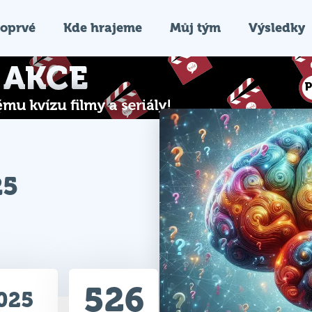
oprvé
Kde hrajeme
Můj tým
Výsledky
25
526
2025