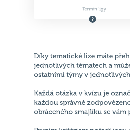
Termín ligy
Díky tematické lize máte přeh
jednotlivých tématech a může
ostatními týmy v jednotlivýc
Každá otázka v kvízu je ozna
každou správně zodpovězeno
obráceného smajlíku se vám p