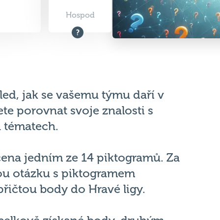
Hospod
led, jak se vašemu týmu daří v
te porovnat svoje znalosti s
h tématech.
čena jedním ze 14 piktogramů. Za
u otázku s piktogramem
řičtou body do Hravé ligy.