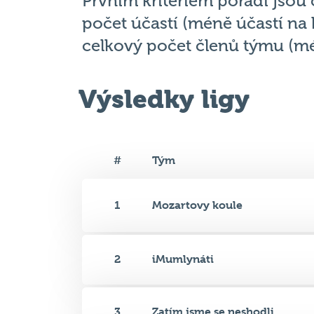
Prvním kritériem pořadí jsou
počet účastí (méně účastí na k
celkový počet členů týmu (mé
Výsledky ligy
#
Tým
1
Mozartovy koule
2
iMumlynáti
3
Zatím jsme se neshodli