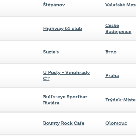
Štěpánov
Valašské Mezi
České
Highway 61 club
Budějovice
Suzie's
Brno
U Pošty - Vinohrady
Praha
ČT
Bull's-eye Sportbar
Frýdek-Míste
Riviéra
Bounty Rock Cafe
Olomouc