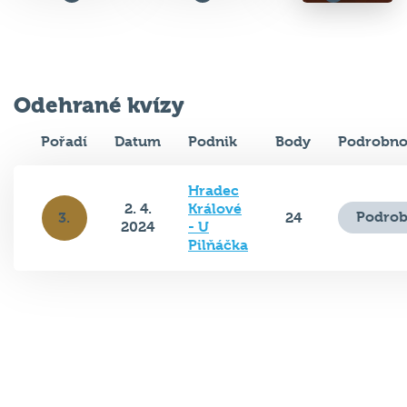
Odehrané kvízy
Pořadí
Datum
Podnik
Body
Podrobno
Hradec
2. 4.
Králové
Podrob
3.
24
2024
- U
Pilňáčka