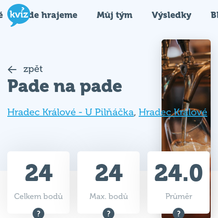
é
Kde hrajeme
Můj tým
Výsledky
B
zpět
Pade na pade
Hradec Králové - U Pilňáčka
,
Hradec Králové
24
24
24.0
Celkem bodů
Max. bodů
Průměr