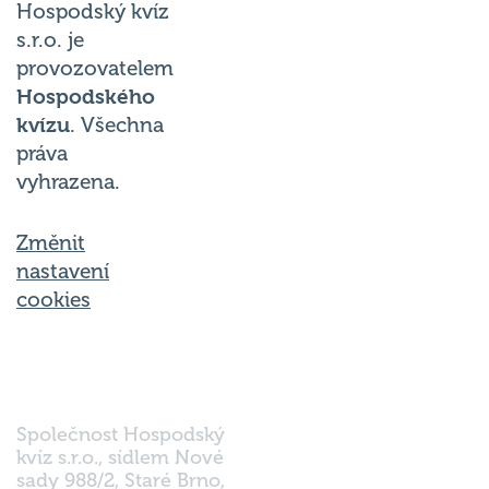
© 2026
Hospodský kvíz
s.r.o. je
provozovatelem
Hospodského
kvízu
. Všechna
práva
vyhrazena.
Změnit
nastavení
cookies
Společnost Hospodský
kvíz s.r.o., sídlem Nové