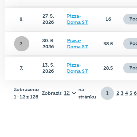
27. 5.
Pizza-
Po
8.
16
2026
Doma ST
20. 5.
Pizza-
Po
2.
38.5
2026
Doma ST
13. 5.
Pizza-
Po
7.
28.5
2026
Doma ST
Zobrazeno
na
Zobrazit
2
3
4
5
6
1–12 z 126
stránku