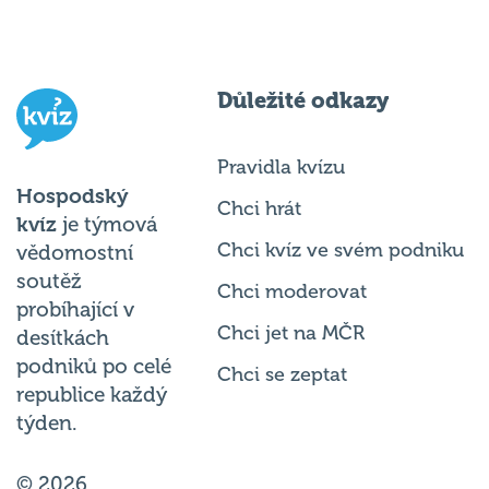
Důležité odkazy
Pravidla kvízu
Hospodský
Chci hrát
kvíz
je týmová
Chci kvíz ve svém podniku
vědomostní
soutěž
Chci moderovat
probíhající v
Chci jet na MČR
desítkách
podniků po celé
Chci se zeptat
republice každý
týden.
© 2026