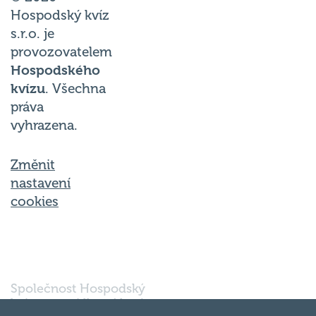
Hospodský kvíz
s.r.o. je
provozovatelem
Hospodského
kvízu
. Všechna
práva
vyhrazena.
Změnit
nastavení
cookies
Společnost Hospodský
kvíz s.r.o., sídlem Nové