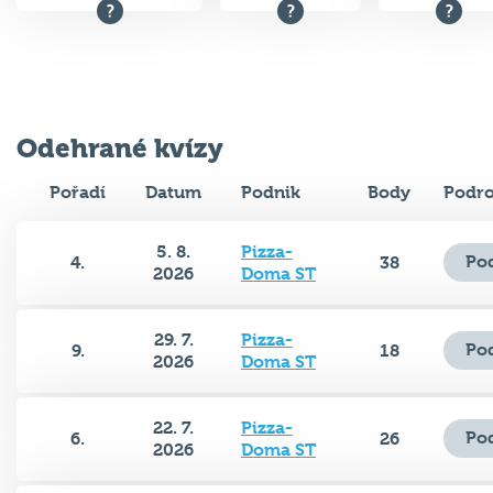
Odehrané kvízy
Pořadí
Datum
Podnik
Body
Podro
5. 8.
Pizza-
Po
4.
38
2026
Doma ST
29. 7.
Pizza-
Po
9.
18
2026
Doma ST
22. 7.
Pizza-
Po
6.
26
2026
Doma ST