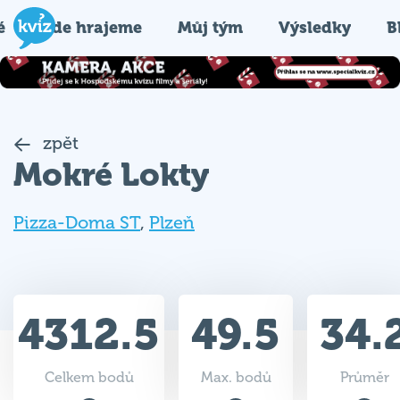
é
Kde hrajeme
Můj tým
Výsledky
B
zpět
Mokré Lokty
Pizza-Doma ST
,
Plzeň
4312.5
49.5
34.
Celkem bodů
Max. bodů
Průměr