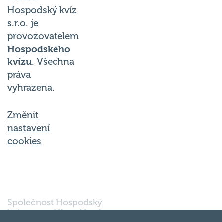
Hospodský kvíz
s.r.o. je
provozovatelem
Hospodského
kvízu
. Všechna
práva
vyhrazena.
Změnit
nastavení
cookies
Společnost Hospodský
kvíz s.r.o., sídlem Nové