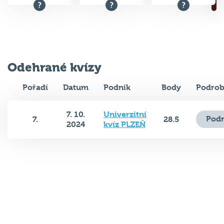
Odehrané kvízy
Pořadí
Datum
Podnik
Body
Podrob
7. 10.
Univerzitní
Podr
7.
28.5
2024
kvíz PLZEŇ