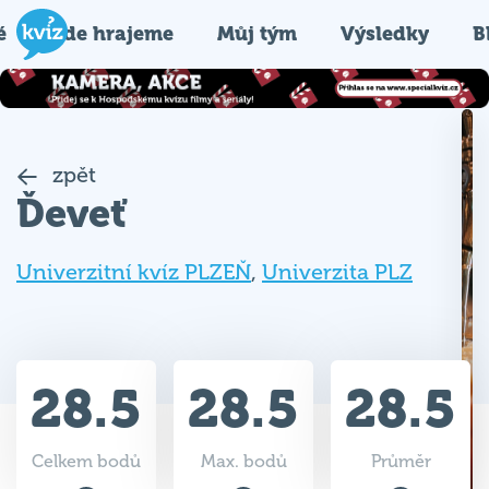
é
Kde hrajeme
Můj tým
Výsledky
B
zpět
Ďeveť
Univerzitní kvíz PLZEŇ
,
Univerzita PLZ
28.5
28.5
28.5
Celkem bodů
Max. bodů
Průměr